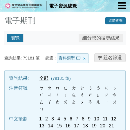
電子資源總覽
電子期刊
進階查詢
瀏覽
細分您的搜尋結果
題名篩選
查詢結果:
79181
筆
篩選 :
資料類型 EJ
查詢結果:
全部
79181
筆
注音符號
ㄅ
ㄆ
ㄇ
ㄈ
ㄉ
ㄊ
ㄋ
ㄌ
ㄍ
ㄎ
ㄏ
ㄐ
ㄑ
ㄒ
ㄓ
ㄔ
ㄕ
ㄖ
ㄗ
ㄘ
ㄙ
ㄚ
ㄜ
ㄞ
ㄠ
ㄡ
ㄢ
ㄦ
ㄧ
ㄨ
ㄩ
中文筆劃
1
2
3
4
5
6
7
8
9
10
11
12
13
14
15
16
17
18
19
20
21