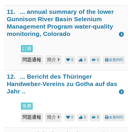
11.
... annual summary of the lower
Gunnison River Basin Selenium
Management Program water-quality
monitoring, Colorado
訂購
問題通報
簡介
0
0
0
友善列印
12.
... Bericht des Thüringer
Handweber-Vereins zu Gotha auf das
Jahr ..
免費
問題通報
簡介
0
0
8
友善列印