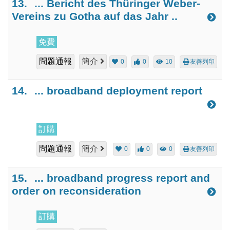
13.
... Bericht des Thüringer Weber-
Vereins zu Gotha auf das Jahr ..
免費
問題通報
簡介
0
0
10
友善列印
14.
... broadband deployment report
訂購
問題通報
簡介
0
0
0
友善列印
15.
... broadband progress report and
order on reconsideration
訂購