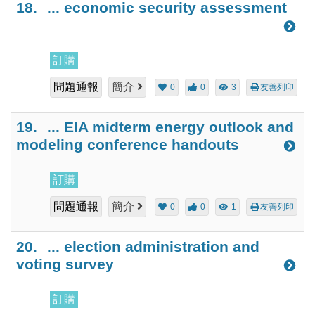
18.
... economic security assessment
訂購
問題通報
簡介
0
0
3
友善列印
19.
... EIA midterm energy outlook and
modeling conference handouts
訂購
問題通報
簡介
0
0
1
友善列印
20.
... election administration and
voting survey
訂購