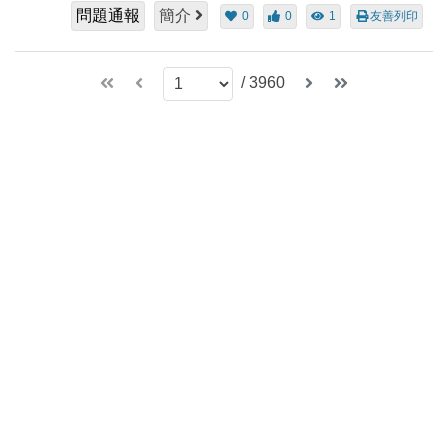
問題通報
簡介
0
0
1
友善列印
/
3960
049-2910960 分機：4371，4370
reader@ncnu.edu.tw
545301南投縣埔里鎮大學路500號
User IP:216.73.216.46
國立暨南國際大學圖書館版權所有 ©
2026
All Rights Reserved