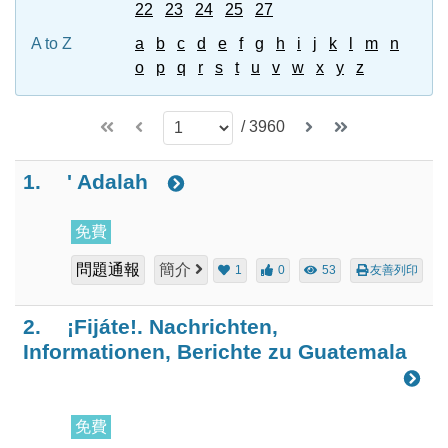
22
23
24
25
27
A to Z
a
b
c
d
e
f
g
h
i
j
k
l
m
n
o
p
q
r
s
t
u
v
w
x
y
z
/
3960
1.
' Adalah
免費
問題通報
簡介
1
0
53
友善列印
2.
¡Fijáte!. Nachrichten,
Informationen, Berichte zu Guatemala
免費